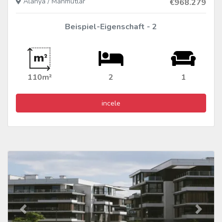
Alanya / Mahmutlar
€968.279
Beispiel-Eigenschaft - 2
110m²
2
1
incele
Vorher
Nächs