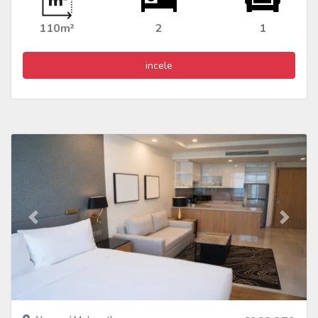
110m²
2
1
incele
Vorher
Nächs