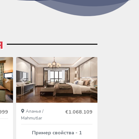
я
Следующий
Пред
Следующий
Пред
Аланья /
Аланья / Mahm
999
€1.068.109
Mahmutlar
Пример с
Пример свойства - 1