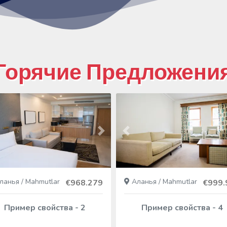
Горячие Предложени
ий
ед
Следующий
Пред
анья / Mahmutlar
Аланья / Mahmutlar
€968.279
€999.
Пример свойства - 2
Пример свойства - 4