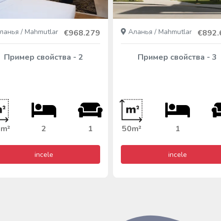
анья / Mahmutlar
Аланья / Mahmutlar
€968.279
€892.
Пример свойства - 2
Пример свойства - 3
0m²
2
1
50m²
1
incele
incele