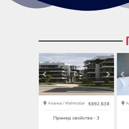
Следующий
Пред
Следующ
Пр
Аланья / Mahmutlar
Ал
€1.068.109
€892.638
Пример свойства - 3
йства - 1