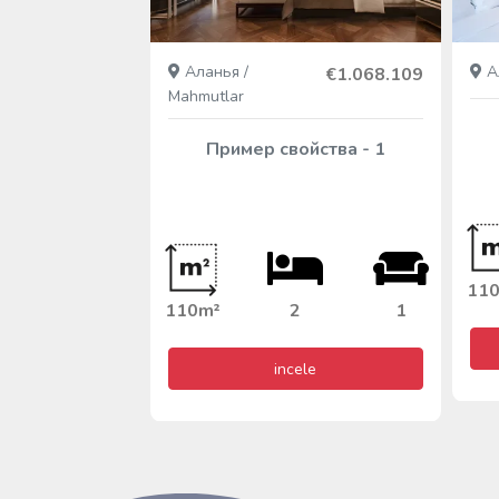
tlar
Аланья /
Ал
€999.999
€1.068.109
Mahmutlar
йства - 4
Пример свойства - 1
1
11
110m²
2
1
ele
incele