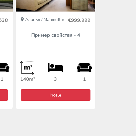
Аланья / Mahmutlar
Аланья /
638
€999.999
Mahmutlar
Пример свойства - 4
Пример с
1
140m²
3
1
110m²
incele
i