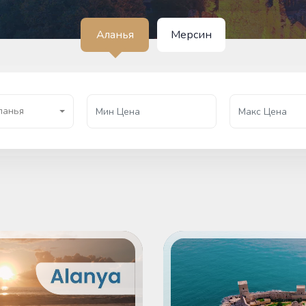
Аланья
Мерсин
ланья