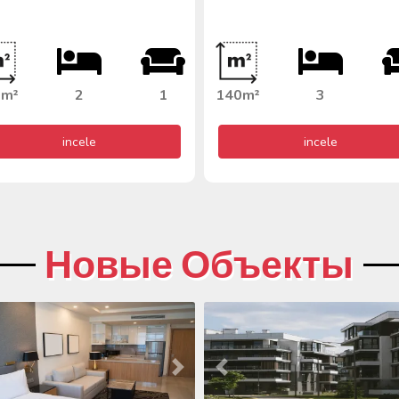
0m²
2
1
140m²
3
incele
incele
Новые Объекты
ий
ед
Следующий
Пред